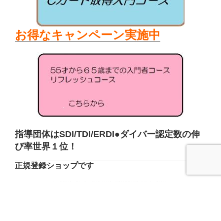
お得なキャンペーン実施中
指導団体はSDI/TDI/ERDI●
ダ
イバー認定数の伸
び率世界１位！
正規登録ショップです