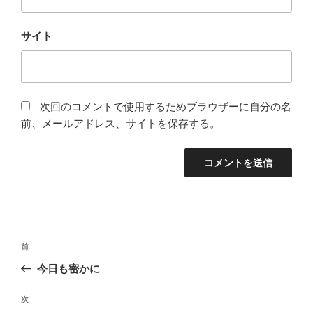
サイト
次回のコメントで使用するためブラウザーに自分の名
前、メールアドレス、サイトを保存する。
投
前
前
稿
の
今日も密かに
ナ
投
ビ
稿
次
次