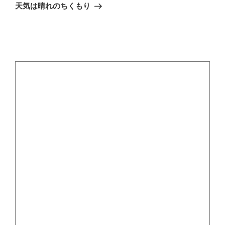
ゲ
の
天気は晴れのちくもり
投
ー
稿
シ
ョ
ン