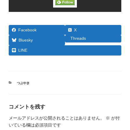
Facebook
X
Threads
Bluesky
LINE
カ
つぶやき
テ
ゴ
リ
ー
コメントを残す
メールアドレスが公開されることはありません。
※
が付
いている欄は必須項目です