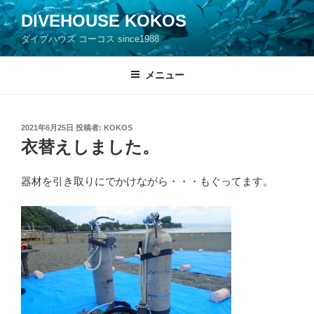
コ
DIVEHOUSE KOKOS
ン
ダイブハウス コーコス since1988
テ
ン
ツ
メニュー
へ
ス
キ
投
2021年6月25日
投稿者:
KOKOS
稿
ッ
衣替えしました。
日:
プ
器材を引き取りにでかけながら・・・もぐってます。